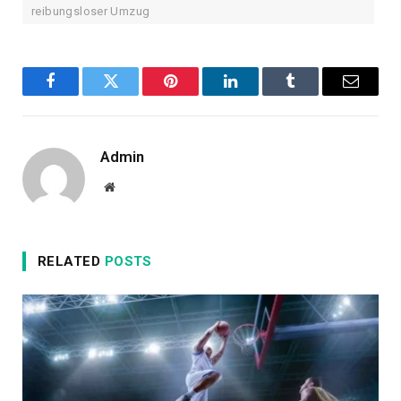
reibungsloser Umzug
Facebook
Twitter
Pinterest
LinkedIn
Tumblr
Email
Admin
Website
RELATED
POSTS